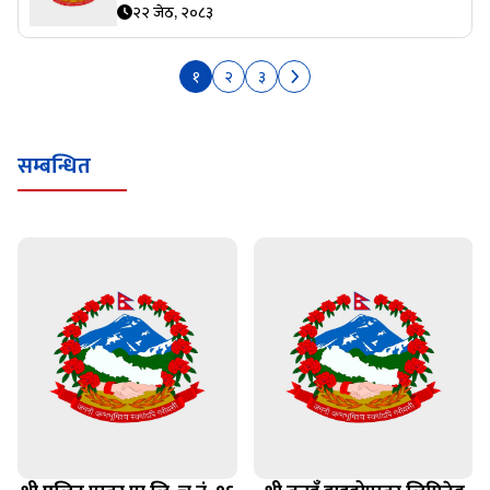
२२ जेठ, २०८३
१
२
३
सम्बन्धित