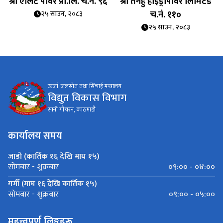
३
श्री एलिट पावर प्रा.लि. च.नं. ९६
श्री तनहुँ हाइड्रोपावर लिमिटेड
च.नं. ११०
२५ साउन, २०८३
२५ साउन, २०८३
ऊर्जा, जलस्रोत तथा सिंचाई मन्त्रालय
विद्युत विकास विभाग
सानो गौचरन, काठमाडौ
कार्यालय समय
जाडो (कार्तिक १६ देखि माघ १५)
०९:०० - ०४:००
सोमबार - शुक्रबार
गर्मी (माघ १६ देखि कार्तिक १५)
०९:०० - ०५:००
सोमबार - शुक्रबार
महत्त्वपूर्ण लिङ्कहरू