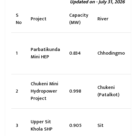
Updated on - July 31, 2026
S
Capacity
L
Project
River
No
(MW)
Parbatikunda
1
0.834
Chhodingmo
Mini HEP
Chukeni Mini
Chukeni
2
Hydropower
0.998
(Patalkot)
Project
Upper Sit
3
0.905
Sit
Khola SHP