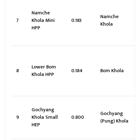
Namche
Namche
7
Khola Mini
0.183
Khola
HPP
Lower Bom
8
0.184
Bom Khola
Khola HPP
Gochyang
Gochyang
9
Khola Small
0.800
(Pung) Khola
HEP