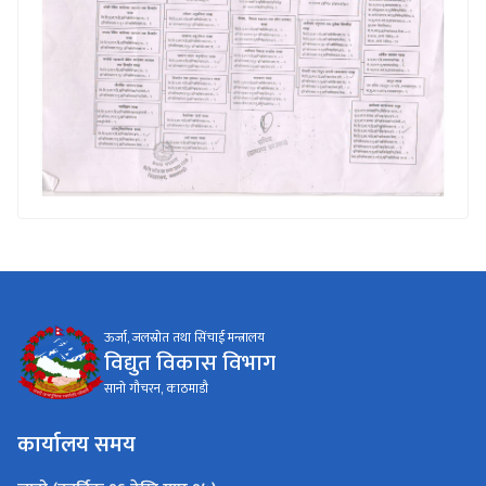
ऊर्जा, जलस्रोत तथा सिंचाई मन्त्रालय
विद्युत विकास विभाग
सानो गौचरन, काठमाडौ
कार्यालय समय