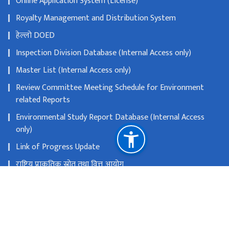
Online Application System (License)
Royalty Management and Distribution System
हेल्लो DOED
Inspection Division Database (Internal Access only)
Master List (Internal Access only)
Review Committee Meeting Schedule for Environment
related Reports
Environmental Study Report Database (Internal Access
only)
Link of Progress Update
राष्ट्रिय प्राकृतिक स्रोत तथा वित्त आयोग
सानो गौचरन, काठमाडौ
info@doed.gov.np
०१-४५३४११९