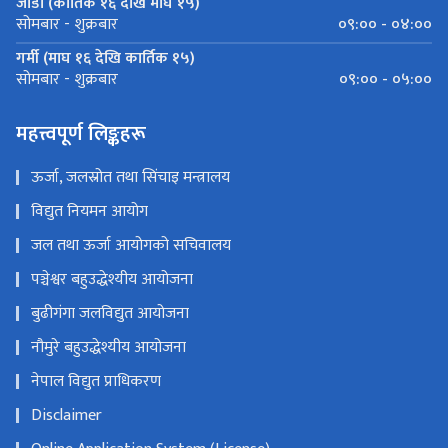
जाडो (कार्तिक १६ देखि माघ १५)
०९:०० - ०४:००
सोमबार - शुक्रबार
गर्मी (माघ १६ देखि कार्तिक १५)
०९:०० - ०५:००
सोमबार - शुक्रबार
महत्त्वपूर्ण लिङ्कहरू
ऊर्जा, जलस्रोत तथा सिंचाइ मन्त्रालय
विद्युत नियमन आयोग
जल तथा ऊर्जा आयोगको सचिवालय
पञ्चेश्वर बहुउद्धेश्यीय आयोजना
बुढीगंगा जलविद्युत आयोजना
नौमुरे बहुउद्धेश्यीय आयोजना
नेपाल विद्युत प्राधिकरण
Disclaimer