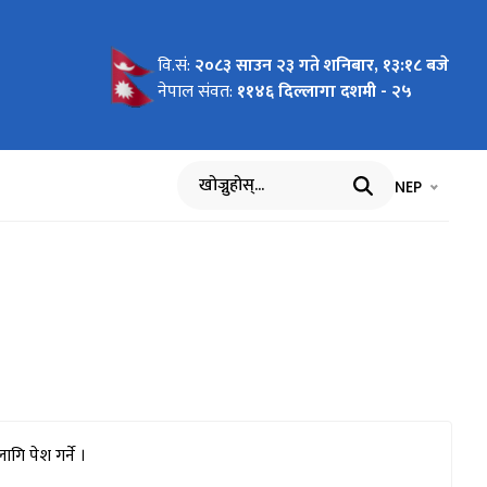
वि.सं:
२०८३ साउन २३ गते शनिबार, १३:१८ बजे
rojects
ूचना !!!
नेपाल संवत:
११४६ दिल्लागा दशमी - २५
भाषा चयन गर्नुह
भाषा प
NEP
खोज्नुहोस्
ि पेश गर्ने ।