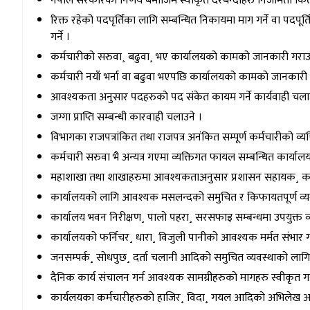
नेपाल सरकारको निर्णय बमोजिम स्वीकृत दरबन्दीहरु निजामती कितावखा
रिक्त रहेको पदपृर्तिका लागि सम्बन्धित निकायमा माग गर्ने वा पद
गर्ने ।
कर्मचारीको सरुवा¸ बढुवा¸ भए कार्यालयको कामको जानकारी गराउने 
कर्मचारी नयाँ भर्ना वा बढुवा भएपछि कार्यालयको कामको जानकारी ग
आवश्यकता अनुसार पदहरुको पद संकेत कायम गर्ने कार्यवाही चलाउने र
जग्गा प्राप्ति सम्बन्धी कारवाही चलाउने ।
विभागका राजपत्रांकित तथा राजपत्र अनंकित सम्पूर्ण कर्मचारीको व्
कर्मचारी सरुवा भै अन्यत्र गएमा व्यक्तिगत फायल सम्बन्धित कार्यालयम
महाशाखा तथा शाखाहरुमा आवश्यकताअनुसार प्रशासन सहायक¸ कम्प्यु
कार्यालयको लागि आवश्यक मसलन्दको समुचित र किफायतपूर्ण व्यव
कार्यालय भवन निरीक्षण¸ पालो पहरा¸ सरसफाइ सम्बन्धमा उपयुक्त व्
कार्यालयको फर्निचर¸ धारा¸ विजुली पानीको आवश्यक मर्मत संभार गराइ 
जनसम्पर्क¸ सोधपुछ¸ दर्ता चलानी आदिको समुचित व्यवस्थाको लागि न
दैनिक कार्य संचालन गर्न आवश्यक सामग्रीहरुको मागहरु स्वीकृत गर्
कार्यलयका कर्मचारीहरुको हाजिर¸ विदा¸ गयल आदिको अभिलेख अध्