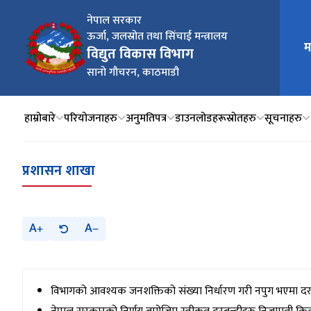
नेपाल सरकार
ऊर्जा, जलस्रोत तथा सिंचाई मन्त्रालय
म
मुख्य न
विद्युत विकास विभाग
सानो गौचरन, काठमाडौ
हाम्रोबारे
परियोजनाहरु
अनुमतिपत्र
डाउनलोडहरू
स्रोतहरु
सूचनाहरु
प्रशासन शाखा
A
A
विभागको आवश्यक जनशक्तिको संख्या निर्धारण गरी नपुग भएमा दरब