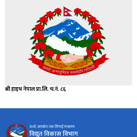
श्री हाइभ नेपाल प्रा.लि. च.नं. ८६
ऊर्जा, जलस्रोत तथा सिंचाई मन्त्रालय
विद्युत विकास विभाग