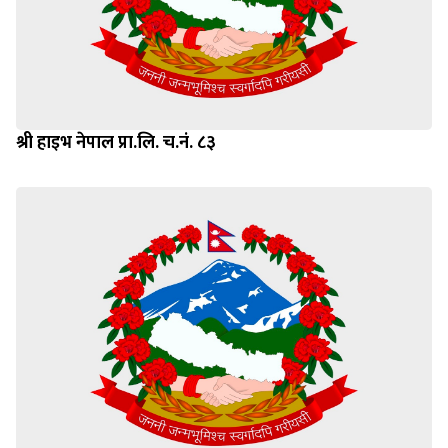
श्री हाइभ नेपाल प्रा.लि. च.नं. ८३