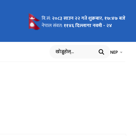
वि.सं:
२०८३ साउन २२ गते शुक्रबार, १७:४७ बजे
rojects
ूचना !!!
नेपाल संवत:
११४६ दिल्लागा नवमी - २४
भाषा चयन गर्नुह
भाषा प
NEP
खोज्नुहोस्