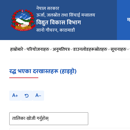
नेपाल सरकार
ऊर्जा, जलस्रोत तथा सिंचाई मन्त्रालय
म
मुख्य न
विद्युत विकास विभाग
सानो गौचरन, काठमाडौ
हाम्रोबारे
परियोजनाहरु
अनुमतिपत्र
डाउनलोडहरू
स्रोतहरु
सूचनाहरु
रद्ध भएका दरखास्तहरू (हाइड्रो)
A
A