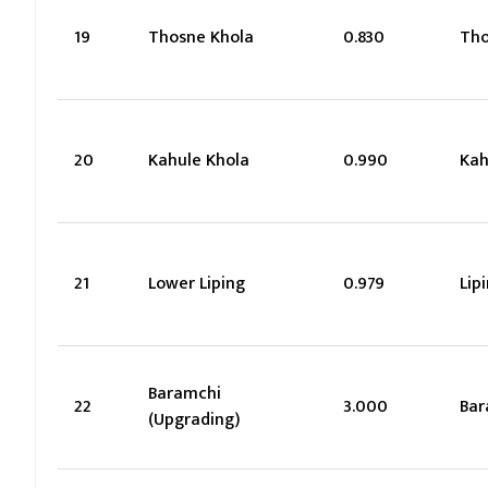
19
Thosne Khola
0.830
Th
20
Kahule Khola
0.990
Kah
21
Lower Liping
0.979
Lip
Baramchi
22
3.000
Bar
(Upgrading)