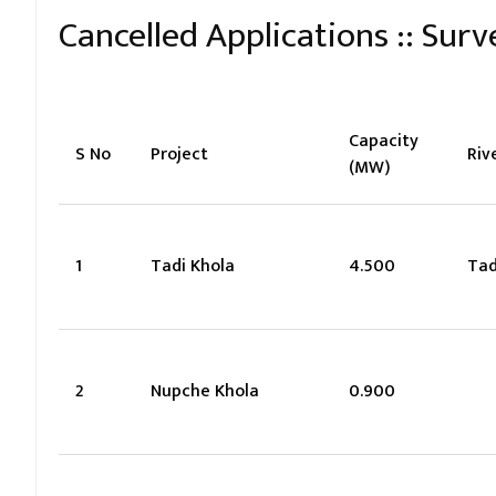
Cancelled Applications :: Sur
Capacity
S No
Project
Riv
(MW)
1
Tadi Khola
4.500
Tad
2
Nupche Khola
0.900