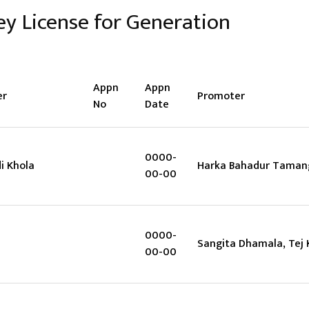
vey License for Generation
Appn
Appn
er
Promoter
No
Date
0000-
i Khola
Harka Bahadur Taman
00-00
0000-
Sangita Dhamala, Tej
00-00