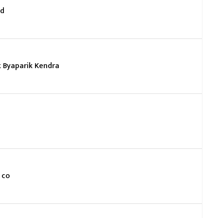
td
k Byaparik Kendra
 co