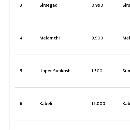
3
Sirsegad
0.990
Sir
4
Melamchi
9.900
Me
5
Upper Sunkoshi
1.500
Sun
6
Kabeli
15.000
Kab