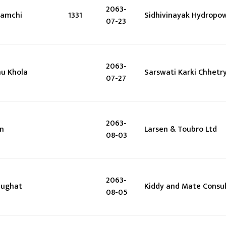
2063-
lamchi
1331
Sidhivinayak Hydropow
07-23
2063-
hu Khola
Sarswati Karki Chhetr
07-27
2063-
n
Larsen & Toubro Ltd
08-03
2063-
hughat
Kiddy and Mate Consul
08-05