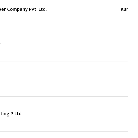
er Company Pvt. Ltd.
Kumari
y
ting P Ltd