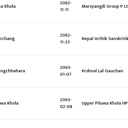
2062-
a Khola
Marsyangdi Group P L
11-11
2062-
rchang
Nepal Arthik Sanskriti
11-25
2063-
angchhahara
Krshnal Lal Gauchan
01-07
2063-
uwa Khola
Upper Piluwa Khola HP
02-08