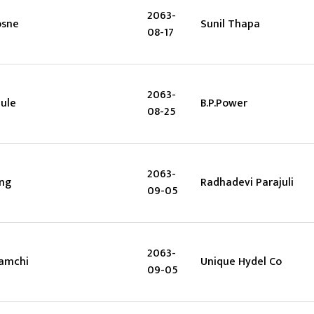
2063-
osne
Sunil Thapa
08-17
2063-
ule
B.P.Power
08-25
2063-
ing
Radhadevi Parajuli
09-05
2063-
amchi
Unique Hydel Co
09-05