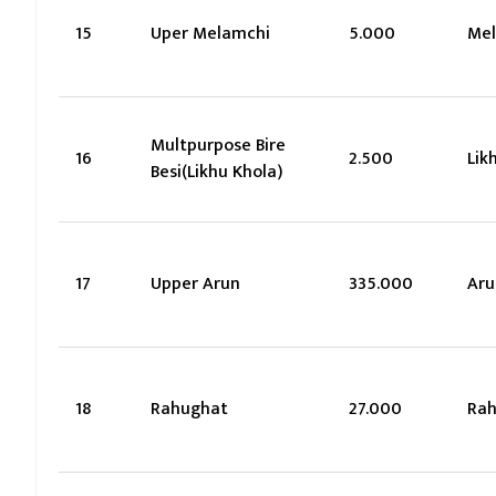
15
Uper Melamchi
5.000
Me
Multpurpose Bire
16
2.500
Lik
Besi(Likhu Khola)
17
Upper Arun
335.000
Aru
18
Rahughat
27.000
Ra