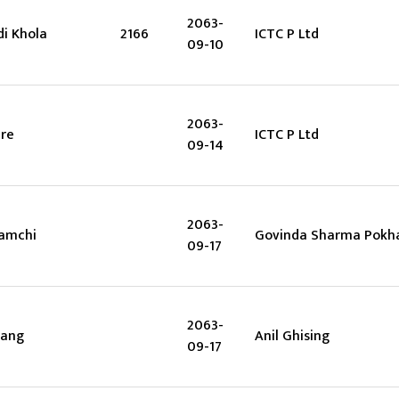
2063-
i Khola
2166
ICTC P Ltd
09-10
2063-
re
ICTC P Ltd
09-14
2063-
amchi
Govinda Sharma Pokha
09-17
2063-
lang
Anil Ghising
09-17