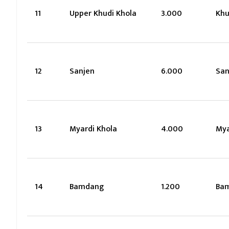
11
Upper Khudi Khola
3.000
Khu
12
Sanjen
6.000
San
13
Myardi Khola
4.000
Mya
14
Bamdang
1.200
Ba