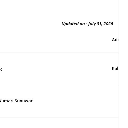
Updated on - July 31, 2026
Addres
g
Kalyanp
 Kumari Sunuwar