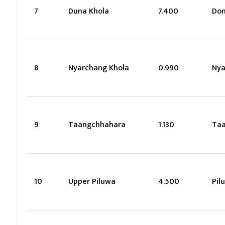
7
Duna Khola
7.400
Don
8
Nyarchang Khola
0.990
Nya
9
Taangchhahara
1.130
Ta
10
Upper Piluwa
4.500
Pil