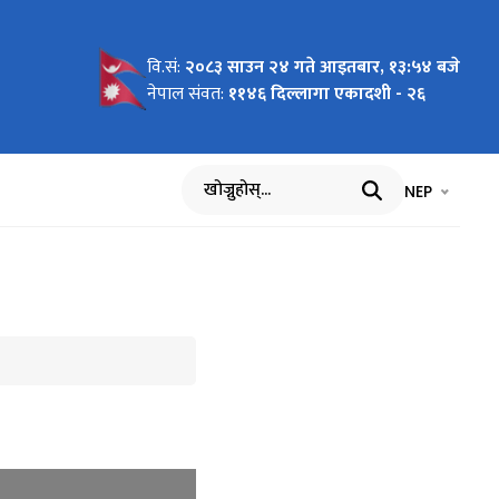
वि.सं:
२०८३ साउन २४ गते आइतबार, १३:५४ बजे
rojects
ूचना !!!
नेपाल संवत:
११४६ दिल्लागा एकादशी - २६
भाषा चयन गर्नुह
भाषा प
NEP
खोज्नुहोस्