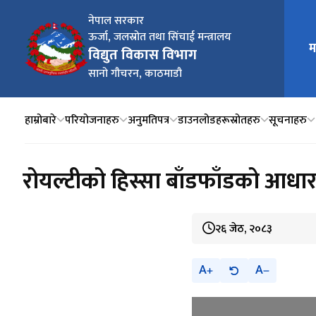
नेपाल सरकार
ऊर्जा, जलस्रोत तथा सिंचाई मन्त्रालय
म
मुख्य न
विद्युत विकास विभाग
सानो गौचरन, काठमाडौ
हाम्रोबारे
परियोजनाहरु
अनुमतिपत्र
डाउनलोडहरू
स्रोतहरु
सूचनाहरु
रोयल्टीको हिस्सा बाँडफाँडको आधार
२६ जेठ, २०८३
A
A