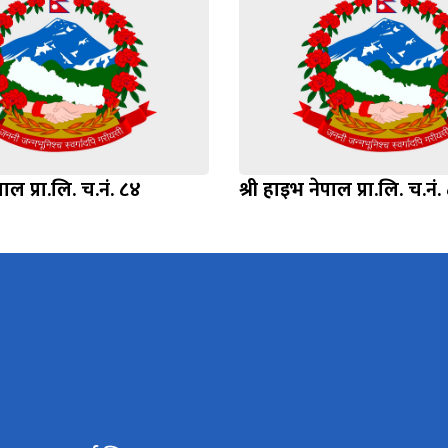
पाल प्रा.लि. च.नं. ८४
श्री हाइभ नेपाल प्रा.लि. च.नं.