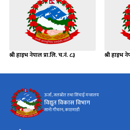
श्री हाइभ नेपाल प्रा.लि. च.नं. ८३
श्री हाइभ ने
ऊर्जा, जलस्रोत तथा सिंचाई मन्त्रालय
विद्युत विकास विभाग
सानो गौचरन, काठमाडौ