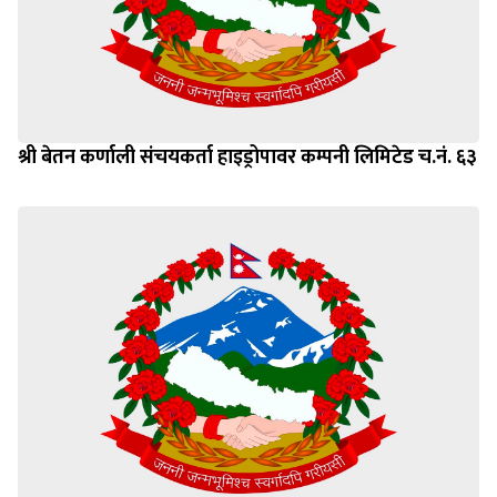
श्री बेतन कर्णाली संचयकर्ता हाइड्रोपावर कम्पनी लिमिटेड च.नं. ६३