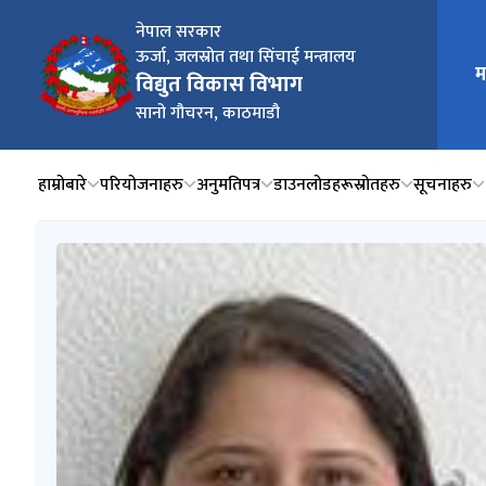
नेपाल सरकार
ऊर्जा, जलस्रोत तथा सिंचाई मन्त्रालय
म
मुख्य न
विद्युत विकास विभाग
सानो गौचरन, काठमाडौ
हाम्रोबारे
परियोजनाहरु
अनुमतिपत्र
डाउनलोडहरू
स्रोतहरु
सूचनाहरु