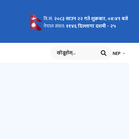
वि.सं:
२०८३ साउन २२ गते शुक्रबार, ०४:४९ बजे
rojects
ूचना !!!
नेपाल संवत:
११४६ दिल्लागा दशमी - २५
भाषा चयन गर्नुह
भाषा प
NEP
खोज्नुहोस्