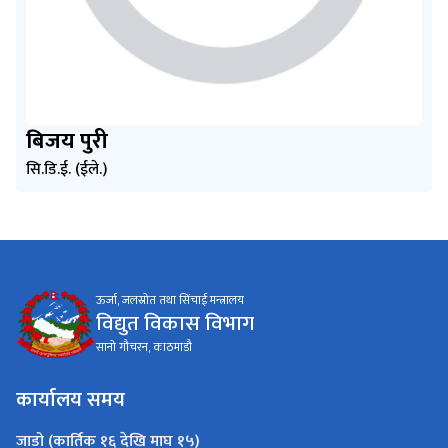
बिजय पुरी
सि.डि.ई. (ईले.)
ऊर्जा, जलस्रोत तथा सिंचाई मन्त्रालय
विद्युत विकास विभाग
सानो गौचरन, काठमाडौ
कार्यालय समय
जाडो (कार्तिक १६ देखि माघ १५)