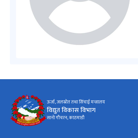
ऊर्जा, जलस्रोत तथा सिंचाई मन्त्रालय
विद्युत विकास विभाग
सानो गौचरन, काठमाडौ