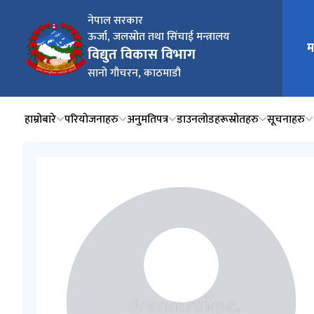
नेपाल सरकार
ऊर्जा, जलस्रोत तथा सिंचाई मन्त्रालय
म
मुख्य न
विद्युत विकास विभाग
सानो गौचरन, काठमाडौ
हाम्रोबारे
परियोजनाहरु
अनुमतिपत्र
डाउनलोडहरू
स्रोतहरु
सूचनाहरु