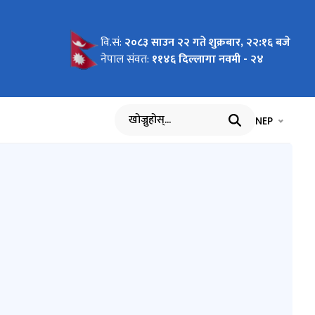
वि.सं:
२०८३ साउन २२ गते शुक्रबार, २२:१६ बजे
rojects
ूचना !!!
नेपाल संवत:
११४६ दिल्लागा नवमी - २४
भाषा चयन गर्नुह
भाषा प
NEP
खोज्नुहोस्